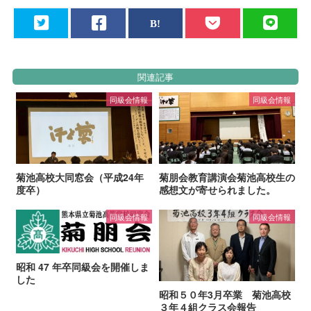
関連記事
同級会情報
同級会情報
菊池高校大同窓会（平成24年
菊朋会教育講演会菊池高校生の
度卒）
感想文が寄せられました。
同級会情報
同級会情報
昭和 47 年卒同級会を開催しま
した
昭和５０年3月卒業 菊池高校
３年４組クラス会報告