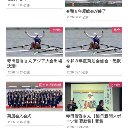
2026.07.05公開
令和８年度総会が終了
2026.06.28公開
その他
総会
寺田智香さんアジア大会出場
令和８年度菊朋会総会・懇親
決定‼
会
2026.05.24公開
2026.05.16公開
同窓会活動情報
その他
菊朋会入会式
寺田智香さん【熊日新聞スポ
ーツ賞 奨励賞】受賞
2026.03.07公開
2026.01.24公開