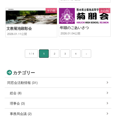
その他
その他
年頭のごあいさつ
文教菊池顕彰会
2026.01.04公開
2026.01.11公開
1 / 4
1
2
3
4
»
カテゴリー
同窓会活動情報 (31)
総会 (8)
理事会 (3)
事務局会議 (2)