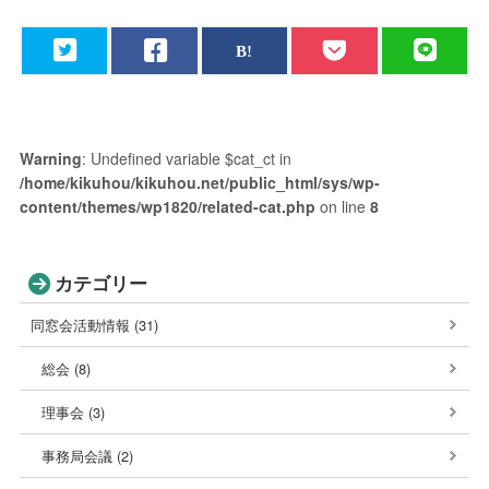
Warning
: Undefined variable $cat_ct in
/home/kikuhou/kikuhou.net/public_html/sys/wp-
content/themes/wp1820/related-cat.php
on line
8
カテゴリー
同窓会活動情報 (31)
総会 (8)
理事会 (3)
事務局会議 (2)