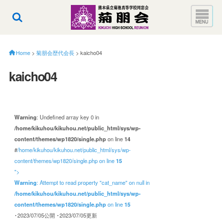
Home
>
菊朋会歴代会長
>
kaicho04
kaicho04
Warning
: Undefined array key 0 in
/home/kikuhou/kikuhou.net/public_html/sys/wp-
content/themes/wp1820/single.php
on line
14
#
/home/kikuhou/kikuhou.net/public_html/sys/wp-
content/themes/wp1820/single.php on line
15
">
Warning
: Attempt to read property "cat_name" on null in
/home/kikuhou/kikuhou.net/public_html/sys/wp-
content/themes/wp1820/single.php
on line
15
･2023/07/05公開
･2023/07/05更新