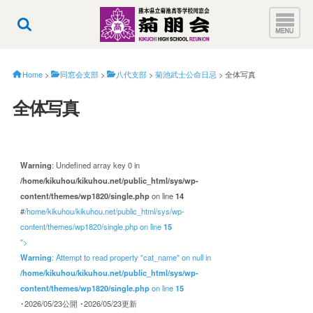
Home
>
同窓会支部
>
八代支部
>
菊池武士公命日忌
>
全体写真
全体写真
Warning
: Undefined array key 0 in
/home/kikuhou/kikuhou.net/public_html/sys/wp-
content/themes/wp1820/single.php
on line
14
#
/home/kikuhou/kikuhou.net/public_html/sys/wp-
content/themes/wp1820/single.php on line
15
">
Warning
: Attempt to read property "cat_name" on null in
/home/kikuhou/kikuhou.net/public_html/sys/wp-
content/themes/wp1820/single.php
on line
15
･2026/05/23公開
･2026/05/23更新