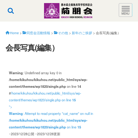
Home
>
同窓会活動情報
>
その他
>
新年のご挨拶
>
会長写真(編集）
会長写真(編集）
Warning
: Undefined array key 0 in
/home/kikuhou/kikuhou.net/public_html/sys/wp-
content/themes/wp1820/single.php
on line
14
#
/home/kikuhou/kikuhou.net/public_html/sys/wp-
content/themes/wp1820/single.php on line
15
">
Warning
: Attempt to read property "cat_name" on null in
/home/kikuhou/kikuhou.net/public_html/sys/wp-
content/themes/wp1820/single.php
on line
15
･2023/12/28公開
･2023/12/28更新