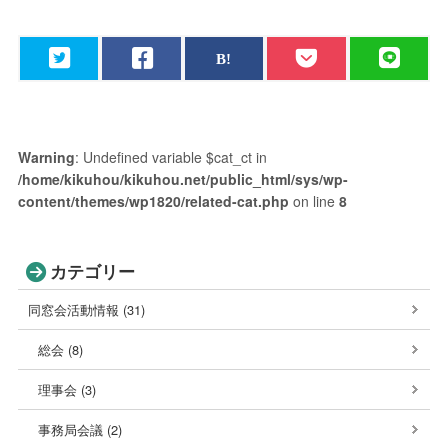
Warning
: Undefined variable $cat_ct in
/home/kikuhou/kikuhou.net/public_html/sys/wp-
content/themes/wp1820/related-cat.php
on line
8
カテゴリー
同窓会活動情報 (31)
総会 (8)
理事会 (3)
事務局会議 (2)