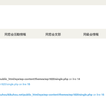
て
長
総会
理事会
事務局会議
その他
東京支部
熊本市支部
八代支部
その他
同窓会活動情報
同窓会支部
同級会情報
総会
理事会
事務局会議
その他
東京支部
熊本市支部
八代支部
その他
public_html/sys/wp-content/themes/wp1820/single.php
on line
14
1820/single.php on line
15
kuhou/kikuhou.net/public_html/sys/wp-content/themes/wp1820/single.php
on line
15