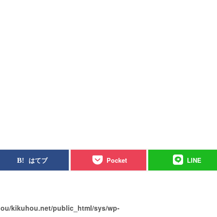
はてブ
Pocket
LINE
ou/kikuhou.net/public_html/sys/wp-