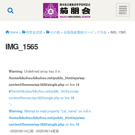
Home
>
同窓会支部
>
その他
>
全国高校選抜ローイング大会
>
IMG_1565
IMG_1565
Warning
: Undefined array key 0 in
/home/kikuhou/kikuhou.net/public_html/sys/wp-
content/themes/wp1820/single.php
on line
14
#
/home/kikuhou/kikuhou.net/public_html/sys/wp-
content/themes/wp1820/single.php on line
15
">
Warning
: Attempt to read property "cat_name" on null in
/home/kikuhou/kikuhou.net/public_html/sys/wp-
content/themes/wp1820/single.php
on line
15
･2025/06/14公開
･2025/06/14更新