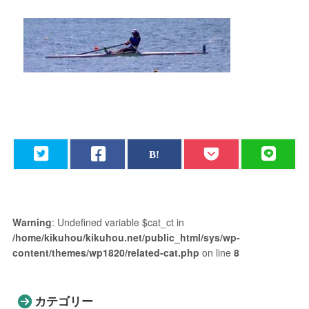
Warning
: Undefined variable $cat_ct in
/home/kikuhou/kikuhou.net/public_html/sys/wp-
content/themes/wp1820/related-cat.php
on line
8
カテゴリー