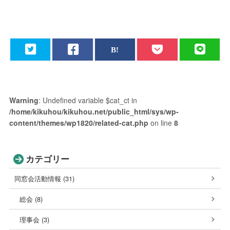
Warning
: Undefined variable $cat_ct in
/home/kikuhou/kikuhou.net/public_html/sys/wp-
content/themes/wp1820/related-cat.php
on line
8
カテゴリー
同窓会活動情報 (31)
総会 (8)
理事会 (3)