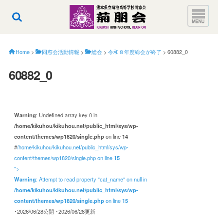
Home
>
同窓会活動情報
>
総会
>
令和８年度総会が終了
>
60882_0
60882_0
Warning
: Undefined array key 0 in
/home/kikuhou/kikuhou.net/public_html/sys/wp-
content/themes/wp1820/single.php
on line
14
#
/home/kikuhou/kikuhou.net/public_html/sys/wp-
content/themes/wp1820/single.php on line
15
">
Warning
: Attempt to read property "cat_name" on null in
/home/kikuhou/kikuhou.net/public_html/sys/wp-
content/themes/wp1820/single.php
on line
15
･2026/06/28公開
･2026/06/28更新