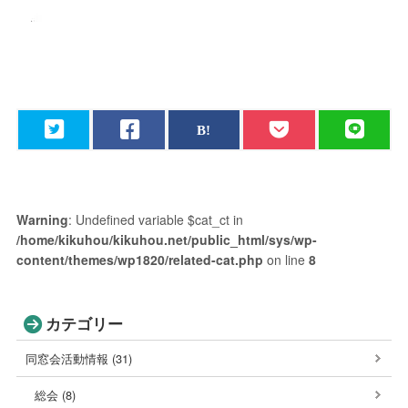
Warning
: Undefined variable $cat_ct in
/home/kikuhou/kikuhou.net/public_html/sys/wp-
content/themes/wp1820/related-cat.php
on line
8
カテゴリー
同窓会活動情報 (31)
総会 (8)