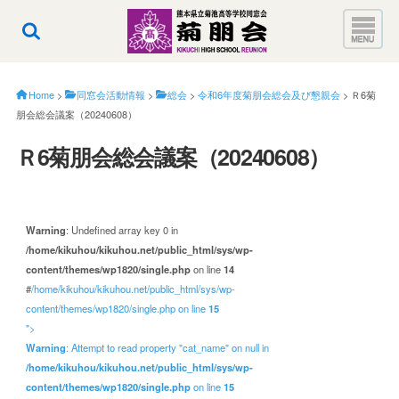
Home
>
同窓会活動情報
>
総会
>
令和6年度菊朋会総会及び懇親会
>
Ｒ6菊
朋会総会議案（20240608）
Ｒ6菊朋会総会議案（20240608）
Warning
: Undefined array key 0 in
/home/kikuhou/kikuhou.net/public_html/sys/wp-
content/themes/wp1820/single.php
on line
14
#
/home/kikuhou/kikuhou.net/public_html/sys/wp-
content/themes/wp1820/single.php on line
15
">
Warning
: Attempt to read property "cat_name" on null in
/home/kikuhou/kikuhou.net/public_html/sys/wp-
content/themes/wp1820/single.php
on line
15